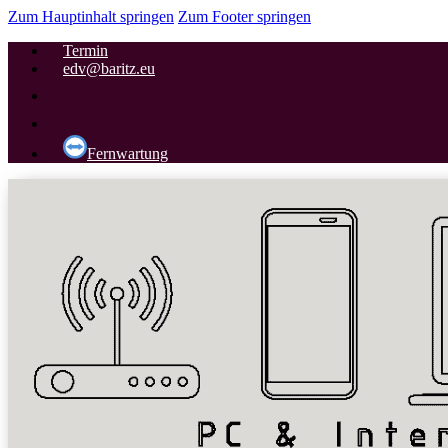
Zum Hauptinhalt springen
Zum Footer springen
Termin
edv@baritz.eu
Fernwartung